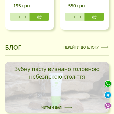
195
грн
550
грн
-
+
-
+
Вхід
По номеру
По Електронній
БЛОГ
телефона
пошті
ПЕРЕЙТИ ДО БЛОГУ
Запам'ятати мене
Зубну пасту визнано головною
Продовжити
небезпекою століття
Вхід через соцмережі
Facebook
Google
ЧИТАТИ ДАЛІ