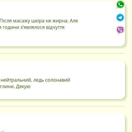
 Після масажу шкіра не жирна. Але
м години з’являлося відчуття
ї нейтральний, ледь солонавий
 глини. Дякую