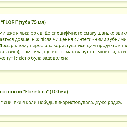
“FLORI” (туба 75 мл)
и вже кілька років. До специфічного смаку швидко звикла
ається довше, ніж після чищення синтетичними зубними
 Десь рік тому перестала користуватися цим продуктом пі
-магазині), помітила, що його смак відчутно змінився, та й
е тут і якістю була задоволена.
Вхід
ї гігієни “Florintima” (100 мл)
По номеру телефона
По Електронній пошті
гієни, яке я коли-небудь використовувала. Дуже раджу.
Запам'ятати мене
Продовжити