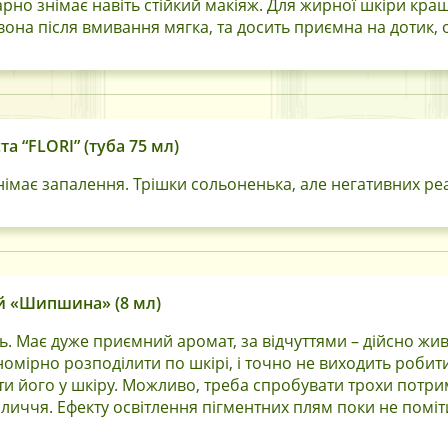
арно знімає навіть стійкий макіяж. Для жирної шкіри кра
 вона після вмивання мягка, та досить приємна на дотик, 
а “FLORI” (туба 75 мл)
імає запалення. Трішки сольоненька, але негативних реак
ий «Шипшина» (8 мл)
. Має дуже приємний аромат, за відчуттями – дійсно жив
івномірно розподілити по шкірі, і точно не виходить роб
ти його у шкіру. Можливо, треба спробувати трохи потри
личчя. Ефекту освітлення пігментних плям поки не поміт