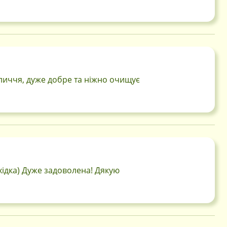
личчя, дуже добре та ніжно очищує
хідка) Дуже задоволена! Дякую