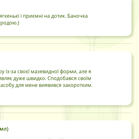
ягкенькі і приємні на дотик. Баночка
иродою.)
 із-за своєї мазевидної форми, але я
аживляє дуже швидко. Сподобався своїм
 засобу для мене виявився закоротким.
 мл)