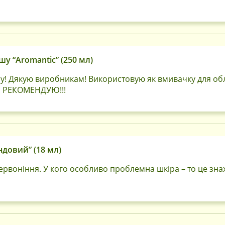
шу “Aromantic” (250 мл)
у! Дякую виробникам! Використовую як вмивачку для об
я! РЕКОМЕНДУЮ!!!
ндовий” (18 мл)
ервоніння. У кого особливо проблемна шкіра – то це зна