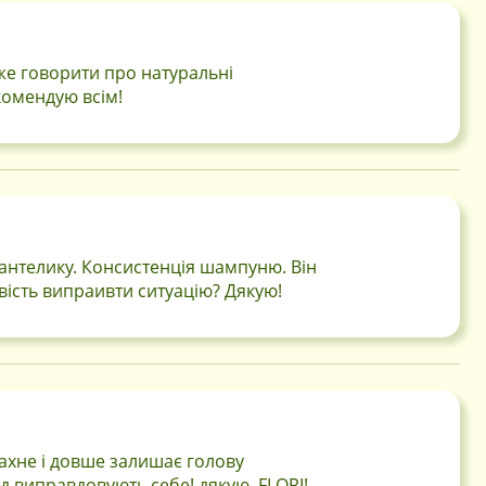
же говорити про натуральні
комендую всім!
пантелику. Консистенція шампуню. Він
вість випраивти ситуацію? Дякую!
пахне і довше залишає голову
хід виправдовують себе! дякую, FLORI!