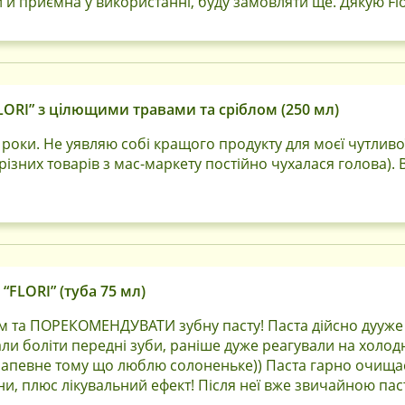
 й приємна у використанні, буду замовляти ще. Дякую Flo
ORI” з цілющими травами та сріблом (250 мл)
роки. Не уявляю собі кращого продукту для моєї чутливо
різних товарів з мас-маркету постійно чухалася голова). В
“FLORI” (туба 75 мл)
та ПОРЕКОМЕНДУВАТИ зубну пасту! Паста дійсно дууже 
али боліти передні зуби, раніше дуже реагували на холодн
апевне тому що люблю солоненьке)) Паста гарно очищає, 
и, плюс лікувальний ефект! Після неї вже звичайною па