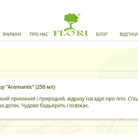
ЗНИЖКИ
ПРО НАС
БЛОГ
ВІДГУК
у “Aromantic” (250 мл)
акий приємний і природній, відразу нагадує про літо. Спо
на дотик. Чудово бадьорить і освіжає.