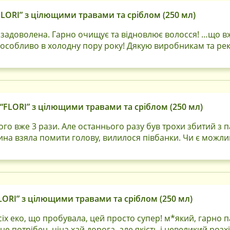
LORI” з цілющими травами та сріблом (250 мл)
задоволена. Гарно очищує та відновлює волосся! …що в
і, особливо в холодну пору року! Дякую виробникам та ре
“FLORI” з цілющими травами та сріблом (250 мл)
о вже 3 рази. Але останнього разу був трохи збитий з 
ина взяла помити голову, вилилося півбанки. Чи є можли
ORI” з цілющими травами та сріблом (250 мл)
сіх еко, що пробувала, цей просто супер! м*який, гарно 
не потрібен. ціна хай дорога, але якість і невеликий роз