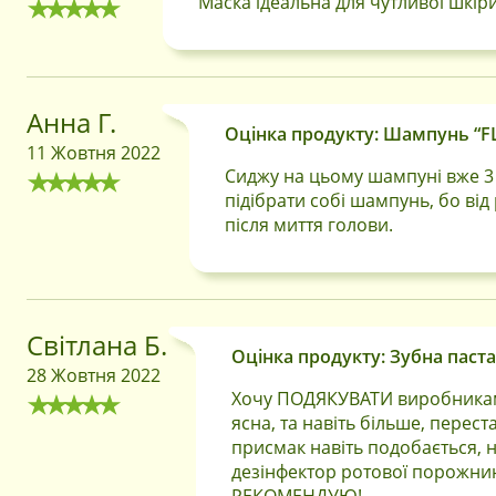
Маска ідеальна для чутливої шкіри
Анна Г.
Оцінка продукту: Шампунь “FL
11 Жовтня 2022
Сиджу на цьому шампуні вже 3 
підібрати собі шампунь, бо від 
після миття голови.
Світлана Б.
Оцінка продукту: Зубна паста 
28 Жовтня 2022
Хочу ПОДЯКУВАТИ виробникам 
ясна, та навіть більше, перест
присмак навіть подобається, н
дезінфектор ротової порожнин
РЕКОМЕНДУЮ!