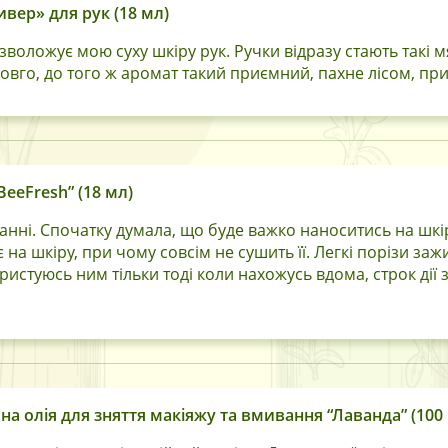
вер» для рук (18 мл)
воложує мою суху шкіру рук. Ручки відразу стають такі м
довго, до того ж аромат такий приємний, пахне лісом, пр
eeFresh” (18 мл)
нні. Спочатку думала, що буде важко наноситись на шкіру
 на шкіру, при чому совсім не сушить її. Легкі порізи з
истуюсь ним тільки тоді коли нахожусь вдома, строк дії
на олія для зняття макіяжу та вмивання “Лаванда” (100