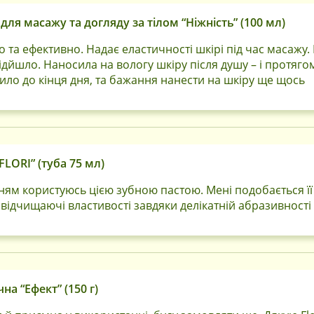
Вхід через соцмережі
для масажу та догляду за тілом “Ніжність” (100 мл)
Facebook
Google
 та ефективно. Надає еластичності шкірі під час масажу.
ідйшло. Наносила на вологу шкіру після душу – і протяго
дило до кінця дня, та бажання нанести на шкіру ще щось
FLORI” (туба 75 мл)
нням користуюсь цією зубною пастою. Мені подобається ї
Тільки покупці, які увійшли на сайт і вже купили цей
товар, можуть залишати відгуки.
ні відчищаючі властивості завдяки делікатній абразивності
а “Ефект” (150 г)