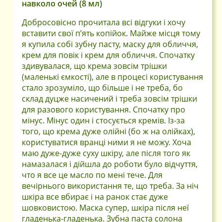
навколо очей (8 мл)
Добросовісно прочитала всі відгуки і хочу
вставити свої п’ять копійок. Майже місця тому
я купила собі зубну пасту, маску для обличчя,
крем для повік і крем для обличчя. Спочатку
здивувалася, що крема зовсім трішки
(маленькі ємкості), але в процесі користування
стало зрозуміло, що більше і не треба, бо
склад дуцже насичений і треба зовсім трішки
для разового користування. Спочатку про
мінус. Мінус один і стосується кремів. Із-за
того, що крема дуже олійні (бо ж на олійках),
користуватися вранці ними я не можу. Хоча
маю дуже-дуже суху шкіру, але після того як
намазалася і дійшла до роботи було відчуття,
что я все це масло по мені тече. Для
вечірнього використання те, що треба. За ніч
шкіра все вбирає і на ранок стає дуже
шовковистою. Маска супер, шкіра після неї
гладенька-гладенька. Зубна паста солона