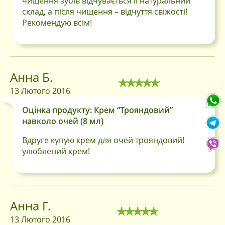
чищення зубів відчувається її натуральний
склад, а після чищення – відчуття свіжості!
Рекомендую всім!
Анна Б.
13 Лютого 2016
Оцінка продукту: Крем “Трояндовий”
навколо очей (8 мл)
Вдруге купую крем для очей трояндовий!
улюблений крем!
Вхід
По номеру
По Електронній
телефона
пошті
Анна Г.
Запам'ятати мене
13 Лютого 2016
Продовжити