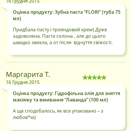
16 Грудня 2015
Оцінка продукту: Зубна паста “FLORI” (туба 75
мл)
Придбала пасту i трояндовий крем) Дуже
задоволена. Паста солона , але до цього
швидко звикла, а от пiсля- вiдчуття свiжостi.
Маргарита Т.
16 Грудня 2015
Оцінка продукту: Гідрофільна олія для зняття
макіяжу та вмивання “Лаванда” (100 мл)
А ще сподобалось, як все упаковано – з
любов*ю)