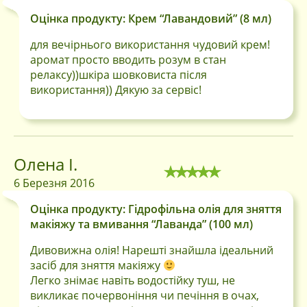
Оцінка продукту: Крем “Лавандовий” (8 мл)
Вхід через соцмережі
Facebook
для вечірнього використання чудовий крем!
аромат просто вводить розум в стан
Google
релаксу))шкіра шовковиста після
використання)) Дякую за сервіс!
Олена І.
6 Березня 2016
Оцінка продукту: Гідрофільна олія для зняття
макіяжу та вмивання “Лаванда” (100 мл)
Дивовижна олія! Нарешті знайшла ідеальний
Тільки покупці, які увійшли на сайт і вже
купили цей товар, можуть залишати
засіб для зняття макіяжу
відгуки.
Легко знімає навіть водостійку туш, не
викликає почервоніння чи печіння в очах,