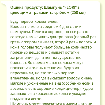
Оцінка продукту: Шампунь “FLORI” з
цілющими травами та сріблом (250 мл)
Буду первооткрывателем.
Волосы не мою в среднем 4 дня с этим
шампунем. Пенится хорошо, но все равно
советую намыливать два-три раза (первый раз
грязь с жиром смывает, второй раз – волосы и
кожа головы получают большее количество
полезных веществ и смывает остатки
загрязнения, да, и пенны существенно
больше). Во время мытья волосы могут
показаться очень жесткими, будто их
пересушили, но это только первое
впечатление. Когда высыхают волосы очень
мягкие и ухоженные на вид (особенно если в
арсенале есть хорошие кондиционер), кудри
завиваются в красивые локоны и укладке
поддаются легче.
Шампунь может показаться жидким – это не