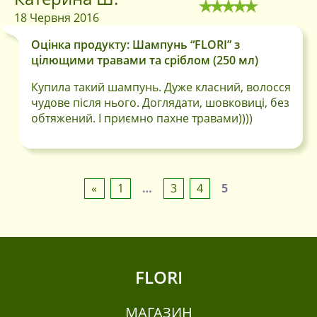
18 Червня 2016
Оцінка продукту: Шампунь “FLORI” з
цілющими травами та сріблом (250 мл)
Купила такий шампунь. Дуже класний, волосся
чудове після нього. Доглядати, шовковиці, без
обтяжений. І приємно пахне травами))))
«
1
…
3
4
5
FLORI
МАГАЗИН