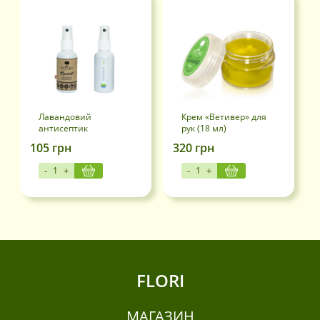
Лавандовий
Крем «Ветивер» для
антисептик
рук (18 мл)
“FLORISEPT” (50 мл)
105
грн
320
грн
-
+
-
+
FLORI
МАГАЗИН