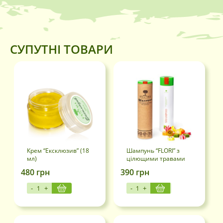
СУПУТНІ ТОВАРИ
Крем “Ексклюзив” (18
Шампунь “FLORI” з
мл)
цілющими травами
та сріблом (250 мл)
480
грн
390
грн
-
+
-
+