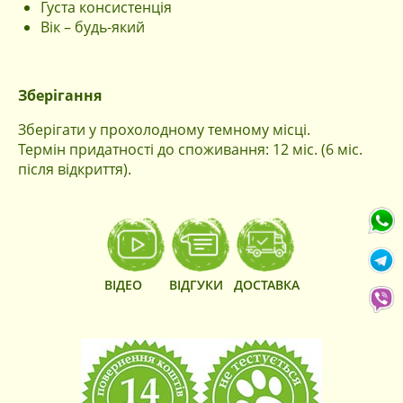
Густа консистенція
Вік – будь-який
Вхід
По номеру
По Електронній
телефона
пошті
Зберігання
Зберігати у прохолодному темному місці.
Запам'ятати мене
Термін придатності до споживання: 12 міс. (6 міс.
Продовжити
після відкриття).
Вхід через соцмережі
Facebook
Google
ВІДЕО
ВІДГУКИ
ДОСТАВКА