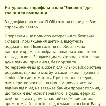
Натуральна гідрофільна олія “Евкаліпт” для
гоління та вмивання
З гідрофільною олією FLORI гоління стане для Вас
справжнім святом!
Її переваги – це повністю натуральні та безпечні
складові, пом’якшення щетини, відсутність
подразнення. Після гоління не обов’язково
наносити крем, т.я. шкіра залишається зволоженою
та гладенькою. Завдяки цим факторам, гоління стає
дуже легким, приємним, без порізів та
почервоніння шкіри. Вже після кількох використань
розумієш, що воно має бути саме таким – ідеальне
гоління без дискомфорту. При контакті з водою,
олія перетворюється на ніжне молочко, яке, на
відміну від піни, не заважає бачити процес гоління,
що також є великою перевагою, а суміш ефірних
олій не тільки піднімає настрій своїм приємним
ароматом, а й заспокоює, доглядає та освіжає Вашу