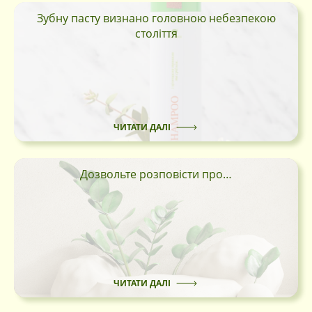
Зубну пасту визнано головною небезпекою
століття
Вхід
По номеру
По Електронній
телефона
пошті
Запам'ятати мене
ЧИТАТИ ДАЛІ
Продовжити
Вхід через соцмережі
Дозвольте розповісти про…
Facebook
Google
ЧИТАТИ ДАЛІ