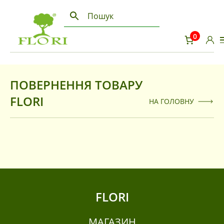
телефона
пошті
0
Запам'ятати мене
Продовжити
Вхід через соцмережі
ПОВЕРНЕННЯ ТОВАРУ
Facebook
FLORI
Google
НА ГОЛОВНУ
FLORI
МАГАЗИН