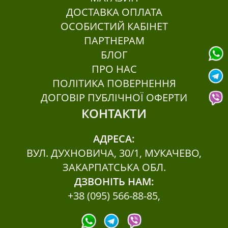
ДОСТАВКА ОПЛАТА
Тільки покупці, які увійшли на сайт і вже
купили цей товар, можуть залишати
відгуки.
ОСОБИСТИЙ КАБІНЕТ
ПАРТНЕРАМ
БЛОГ
ПРО НАС
ПОЛІТИКА ПОВЕРНЕННЯ
ДОГОВІР ПУБЛІЧНОЇ ОФЕРТИ
КОНТАКТИ
АДРЕСА:
ВУЛ. ДУХНОВИЧА, 30/1, МУКАЧЕВО,
ЗАКАРПАТСЬКА ОБЛ.
ДЗВОНІТЬ НАМ:
+38 (095) 566-88-85
,