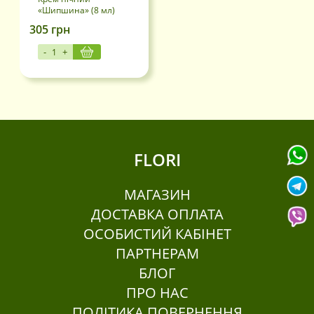
«Шипшина» (8 мл)
Волосся
0
305
грн
-
+
Вибір категорії продукту
Антисептики (2)
Бальзами для губ (4)
Тільки покупці, які увійшли на сайт і вже
купили цей товар, можуть залишати
Гелі для тіла (3)
відгуки.
Дезодорант (1)
FLORI
Зубна паста (1)
МАГАЗИН
Кондиціонер (2)
ДОСТАВКА ОПЛАТА
Крема (13)
ОСОБИСТИЙ КАБІНЕТ
Маска для обличча (1)
ПАРТНЕРАМ
Олії для тіла (3)
БЛОГ
Подарункові набори (11)
ПРО НАС
Пробники (2)
ПОЛІТИКА ПОВЕРНЕННЯ