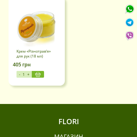
Тонік для обличча (1)
Шампуні (2)
Тільки покупці, які увійшли на сайт і вже
купили цей товар, можуть залишати
відгуки.
Крем «Різнотрав’я»
для рук (18 мл)
405
грн
-
+
FLORI
МАГАЗИН